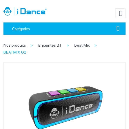
Catégories
Nos produits
Enceintes BT
Beat Mix
BEATMIX G2