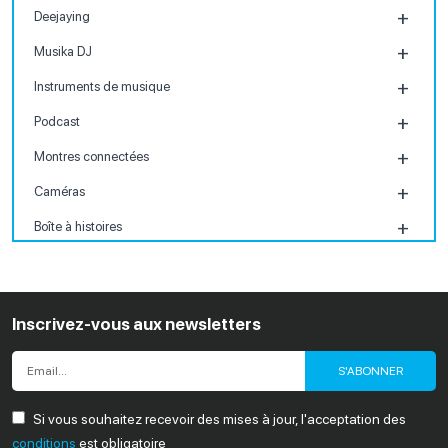
Deejaying
Musika DJ
Instruments de musique
Podcast
Montres connectées
Caméras
Boîte à histoires
Kids
Inscrivez-vous aux newsletters
S'ABONNER
Si vous souhaitez recevoir des mises à jour, l'acceptation des
conditions
est obligatoire