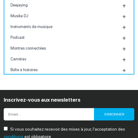
Deejaying
Musika DJ
Instruments de musique
Podcast
Montres connectées
Caméras
Boîte à histoires
Kids
Inscrivez-vous aux newsletters
S'ABONNER
Si vous souhaitez recevoir des mises à jour, l'acceptation des
conditions
est obligatoire