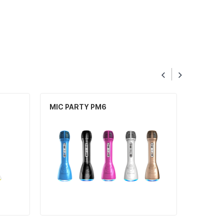
MIC PARTY PM6
KEYBOA