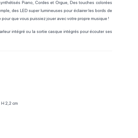
 synthétisés Piano, Cordes et Orgue, Des touches colorées
imple, des LED super lumineuses pour éclairer les bords de
re pour que vous puissiez jouer avec votre propre musique !
parleur intégré ou la sortie casque intégrés pour écouter ses
x H 2,2 cm