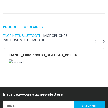
PRODUITS POPULAIRES
ENCEINTES BLUETOOTH
MICROPHONES
INSTRUMENTS DE MUSIQUE
IDANCE_Enceintes BT_BEAT BOY_BBL-10
CLM1 (GR)
IDANCE_Instruments De Musique_DRUMS_FREEDOM
Inscrivez-vous aux newsletters
DRUMS
S'ABONNER