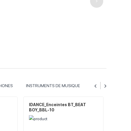
HONES
INSTRUMENTS DE MUSIQUE
IDANCE_Enceintes BT_BEAT
IDANCE
BOY_BBL-10
BOY_BB